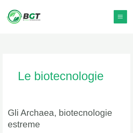
Vai
al
contenuto
Le biotecnologie
Gli
Gli Archaea, biotecnologie
Archaea,
estreme
biotecnologie