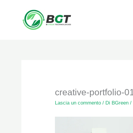
Vai
al
contenuto
creative-portfolio-0
Lascia un commento
/ Di
BGreen