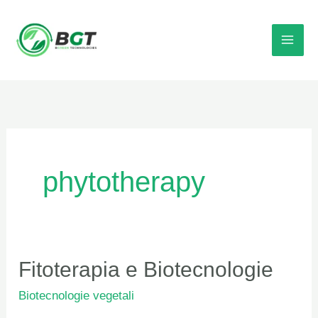
Vai
al
contenuto
phytotherapy
Fitoterapia
Fitoterapia e Biotecnologie
e
Biotecnologie vegetali
Biotecnologie